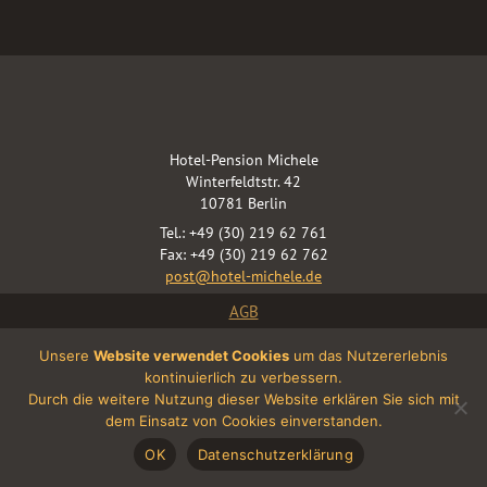
Hotel-Pension Michele
Winterfeldtstr. 42
10781 Berlin
Tel.: +49 (30) 219 62 761
Fax: +49 (30) 219 62 762
post@hotel-michele.de
AGB
WiFi: Terms Of Use
Unsere
Website verwendet Cookies
um das Nutzererlebnis
Terms & Conditions
kontinuierlich zu verbessern.
Data protection
Durch die weitere Nutzung dieser Website erklären Sie sich mit
Imprint
dem Einsatz von Cookies einverstanden.
OK
Datenschutzerklärung