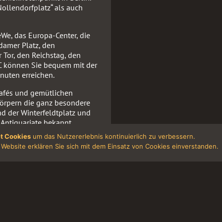
ollendorfplatz“ als auch
e, das Europa-Center, die
damer Platz, den
 Tor, den Reichstag, den
C können Sie bequem mit der
nuten erreichen.
Cafés und gemütlichen
örpern die ganz besondere
d der Winterfeldtplatz und
Antiquariate bekannt.
t Cookies
um das Nutzererlebnis kontinuierlich zu verbessern.
 Verfügung.
Website erklären Sie sich mit dem Einsatz von Cookies einverstanden.
trum der
, Doppel- und Mehrbettzimmer