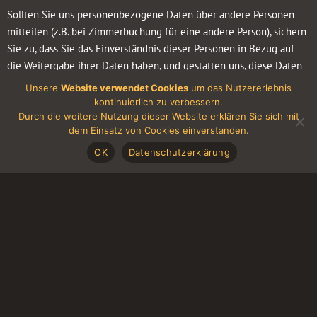
Sollten Sie uns personenbezogene Daten über andere Personen
mitteilen (z.B. bei Zimmerbuchung für eine andere Person), sichern
Sie zu, dass Sie das Einverständnis dieser Personen in Bezug auf
die Weitergabe ihrer Daten haben, und gestatten uns, diese Daten
gemäß den Bestimmungen dieser Erklärung zu nutzen.
Unsere
Website verwendet Cookies
um das Nutzererlebnis
kontinuierlich zu verbessern.
Es gibt auch Informationen nicht persönlicher Natur, also solche,
Durch die weitere Nutzung dieser Website erklären Sie sich mit
die nicht zur Feststellung Ihrer Identität führen. Beispiele für
dem Einsatz von Cookies einverstanden.
solche Informationen sind z.B. Ihr Geschlecht, Ihr liebster Kfz-
OK
Datenschutzerklärung
Hersteller, Browser- und Gerätedaten, App-Nutzungsdaten oder die
Art des Internetbrowsers, den Sie benutzen.
Werden meine Identitätsinformationen
offengelegt wenn ich die Webseite der Hotel-
Pension „Michele“ benutze?
Nein. Bei Benutzung unserer Webseite werden Ihre
Identitätsinformationen nicht offengelegt, außer Sie stellen Ihre