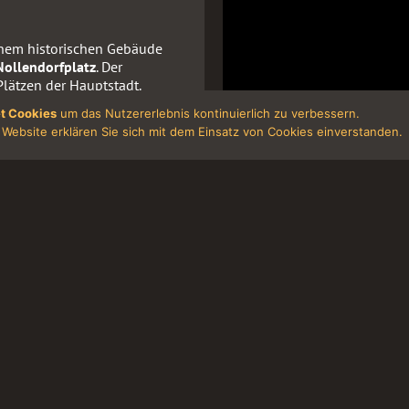
einem historischen Gebäude
Nollendorfplatz
. Der
Plätzen der Hauptstadt.
t Cookies
um das Nutzererlebnis kontinuierlich zu verbessern.
e, das Europa-Center, die
Website erklären Sie sich mit dem Einsatz von Cookies einverstanden.
damer Platz, den
 Tor, den Reichstag, den
C können Sie bequem mit der
nuten erreichen.
Cafés und gemütlichen
örpern die ganz besondere
d der Winterfeldtplatz und
Antiquariate bekannt.
rlin
ttzimmer sowie geräumige
mer verfügen über ein
en bei Ihrem Aufenthalt