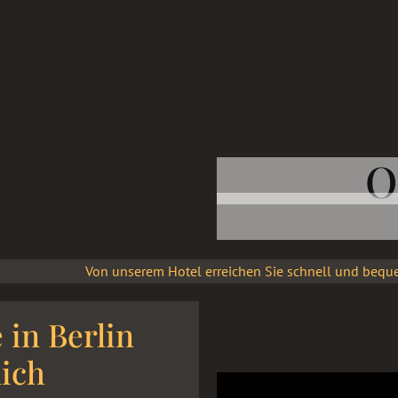
O
Von unserem Hotel erreichen Sie schnell und bequem mit der U
Ku'damm – in 1 min, das Brandenburger Tor und den Reichstag –
 in Berlin
lich