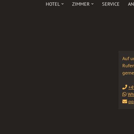
HOTEL
ZIMMER
SERVICE
AN
Auf u
Rufen
gerne
+4
Wh
po