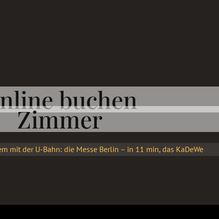
nline buchen
Zimmer
-Bahn: die Messe Berlin – in 11 min, das KaDeWe und den
 in 10 min.