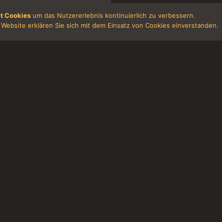
t Cookies
um das Nutzererlebnis kontinuierlich zu verbessern.
Website erklären Sie sich mit dem Einsatz von Cookies einverstanden.
ele“ sehr sorgfältig
te Richtigkeit und
men. Dies gilt auch für
er Webseite verwiesen sind.
r den Inhalt anderer
.g. Links gelangt.
ZIMMER
SERVICE
es Hotels
Einzelzimmer
 Verpflegung
Doppelzimmer
gweiser
Mehrbettzimmer
el