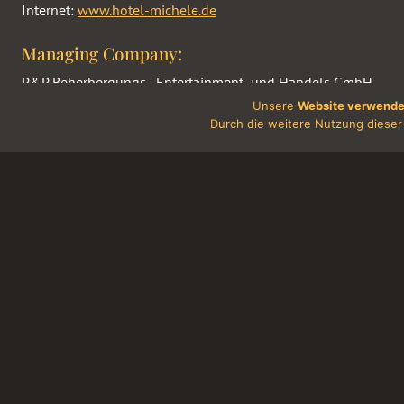
Internet:
www.hotel-michele.de
Managing Company:
P&P Beherbergungs-, Entertainment- und Handels GmbH
Hotel-Pension “Michele”
Unsere
Website verwende
Winterfeldtstr. 42
Durch die weitere Nutzung dieser 
10781 Berlin
Tax Number: DE191542076
Photography:
Mach’s begehrt: Product Photography
HOTEL MICHE
Our location